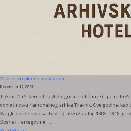
VI arhivski plenum na Vlašiću
December 17, 2025
Tokom 4. i 5. decembra 2025. godine održan je 6. po redu Ple
domaćinstvu Kantonalnog arhiva Travnik. Ove godine, kao cen
Razglednice Travnika: Bibliografski katalog 1989–1918. godin
Bosne i Hercegovine, …
VI
Read More »