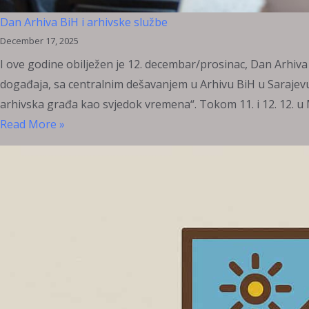
Dan Arhiva BiH i arhivske službe
December 17, 2025
I ove godine obilježen je 12. decembar/prosinac, Dan Arhiva
događaja, sa centralnim dešavanjem u Arhivu BiH u Sarajevu 
arhivska građa kao svjedok vremena“. Tokom 11. i 12. 12. u 
Dan
Read More »
Arhiva
BiH
i
arhivske
službe