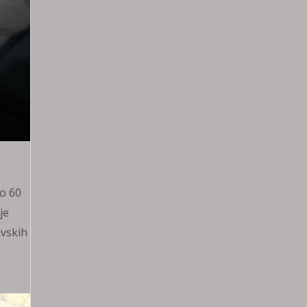
ko 60
je
ivskih