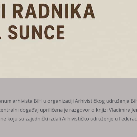
num arhivista BiH u organizaciji Arhivističkog udruženja BiH
tralni događaj upriličena je razgovor o knjizi Vladimira Je
e koju su zajednički izdali Arhivističko udruženje u Federaci