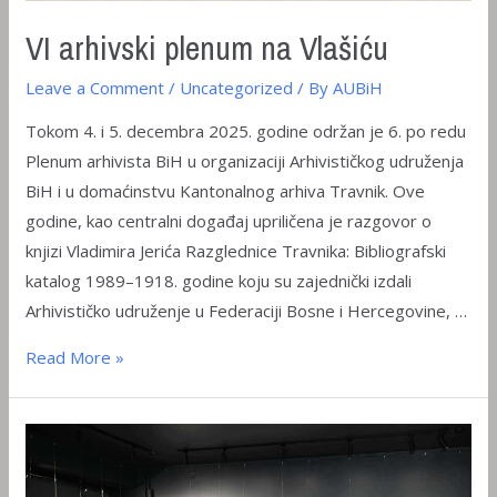
VI arhivski plenum na Vlašiću
Leave a Comment
/
Uncategorized
/ By
AUBiH
Tokom 4. i 5. decembra 2025. godine održan je 6. po redu
Plenum arhivista BiH u organizaciji Arhivističkog udruženja
BiH i u domaćinstvu Kantonalnog arhiva Travnik. Ove
godine, kao centralni događaj upriličena je razgovor o
knjizi Vladimira Jerića Razglednice Travnika: Bibliografski
katalog 1989–1918. godine koju su zajednički izdali
Arhivističko udruženje u Federaciji Bosne i Hercegovine, …
VI
Read More »
arhivski
plenum
na
Vlašiću