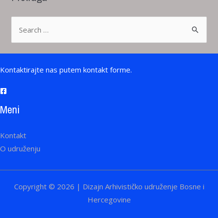
S
e
a
r
Kontaktirajte nas putem kontakt forme.
c
h
Meni
f
o
Kontakt
r
O udruženju
:
Copyright © 2026 | Dizajn Arhivističko udruženje Bosne i
Hercegovine