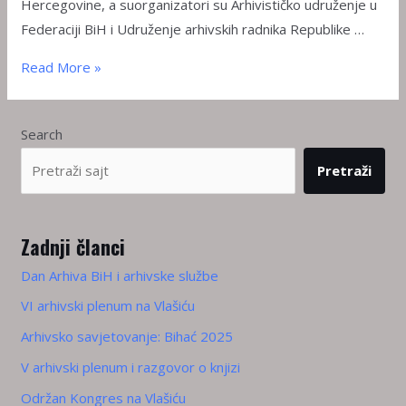
Hercegovine, a suorganizatori su Arhivističko udruženje u
Federaciji BiH i Udruženje arhivskih radnika Republike …
Arhivsko
Read More »
savjetovanje:
Bihać
Search
2025
Pretraži
Zadnji članci
Dan Arhiva BiH i arhivske službe
VI arhivski plenum na Vlašiću
Arhivsko savjetovanje: Bihać 2025
V arhivski plenum i razgovor o knjizi
Održan Kongres na Vlašiću